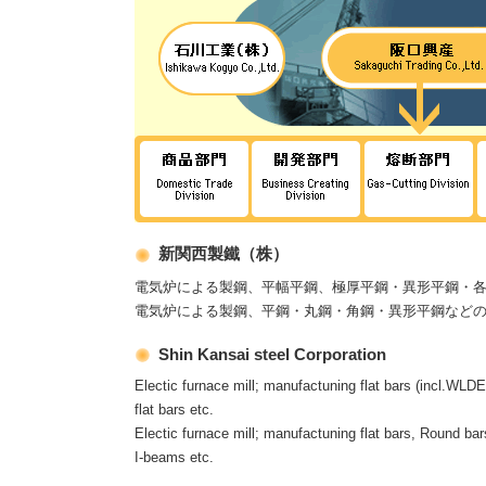
新関西製鐵（株）
電気炉による製鋼、平幅平鋼、極厚平鋼・異形平鋼・
電気炉による製鋼、平鋼・丸鋼・角鋼・異形平鋼など
Shin Kansai steel Corporation
Electic furnace mill; manufactuning flat bars (incl.WLD
flat bars etc.
Electic furnace mill; manufactuning flat bars, Round ba
I-beams etc.